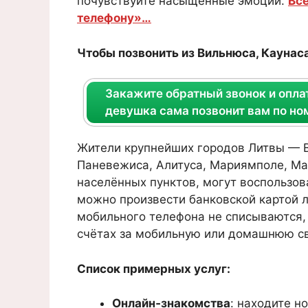
почувствуйте насыщенные эмоции.
Все
телефону»…
Чтобы позвонить из Вильнюса, Каунаса
Закажите обратный звонок и оплат
девушка сама позвонит вам по но
Жители крупнейших городов Литвы — В
Паневежиса, Алитуса, Мариямполе, Ма
населённых пунктов, могут воспользов
можно произвести банковской картой л
мобильного телефона не списываются,
счётах за мобильную или домашнюю св
Список примерных услуг:
Онлайн‑знакомства
: находите н