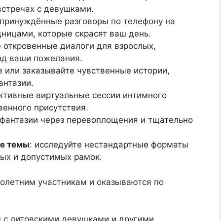
встречах с девушками.
непринуждённые разговоры по телефону на
ницами, которые скрасят ваш день.
е откровенные диалоги для взрослых,
д ваши пожелания.
е или заказывайте чувственные истории,
антазии.
активные виртуальные сессии интимного
енного присутствия.
 фантазии через перевоплощения и тщательно
е темы
: исследуйте нестандартные форматы
ых и допустимых рамок.
нолетним участникам и оказываются по
ы с литовскими девушками и другими