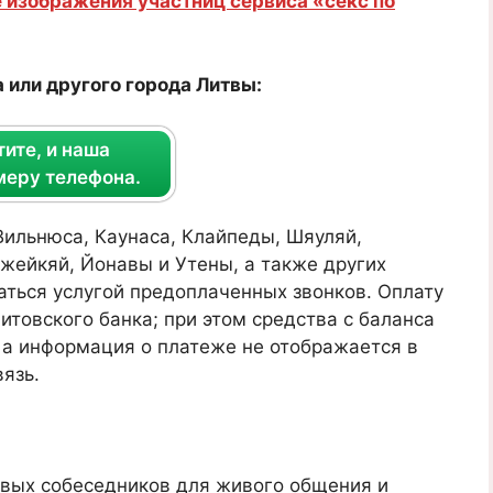
 изображения участниц сервиса «секс по
 или другого города Литвы:
ите, и наша
меру телефона.
ильнюса, Каунаса, Клайпеды, Шяуляй,
жейкяй, Йонавы и Утены, а также других
аться услугой предоплаченных звонков. Оплату
итовского банка; при этом средства с баланса
 а информация о платеже не отображается в
язь.
овых собеседников для живого общения и